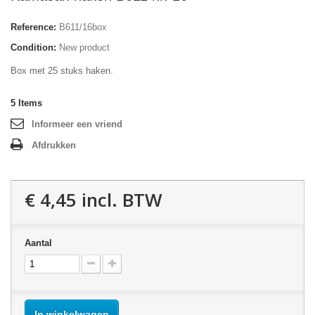
Reference:
B611/16box
Condition:
New product
Box met 25 stuks haken.
5
Items
Informeer een vriend
Afdrukken
€ 4,45
incl. BTW
Aantal
In winkelwagen